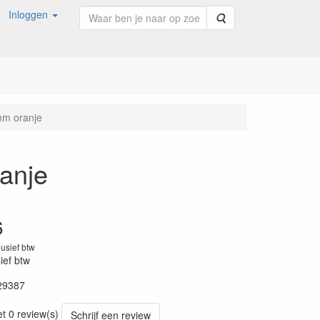
Inloggen
Zoeken
mm oranje
ranje
6
lusief btw
sief btw
29387
et 0 review(s)
Schrijf een review