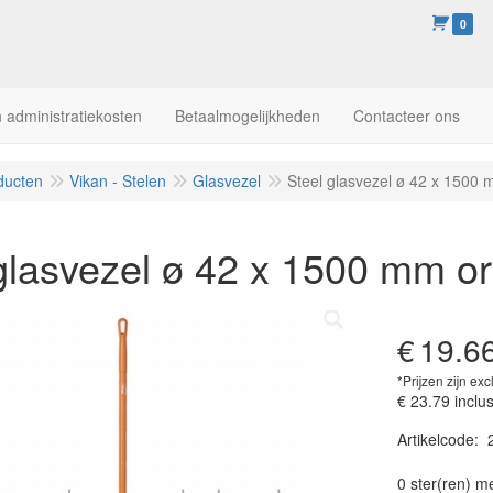
0
 administratiekosten
Betaalmogelijkheden
Contacteer ons
ducten
Vikan - Stelen
Glasvezel
Steel glasvezel ø 42 x 1500 
glasvezel ø 42 x 1500 mm o
€
19.6
*Prijzen zijn exc
€ 23.79
inclu
Artikelcode
:
0 ster(ren) m