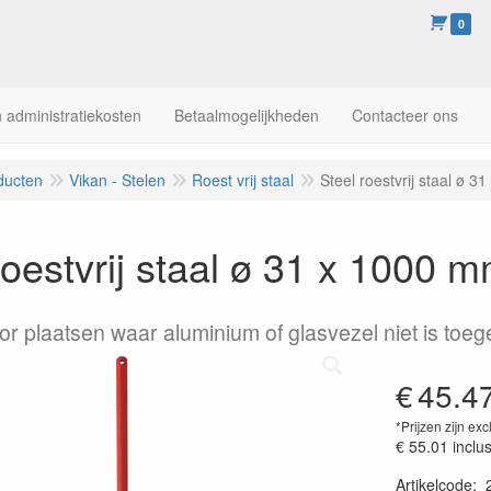
0
 administratiekosten
Betaalmogelijkheden
Contacteer ons
ducten
Vikan - Stelen
Roest vrij staal
Steel roestvrij staal ø 
roestvrij staal ø 31 x 1000 
or plaatsen waar aluminium of glasvezel niet is toeg
€
45.4
*Prijzen zijn exc
€ 55.01
inclu
Artikelcode
: