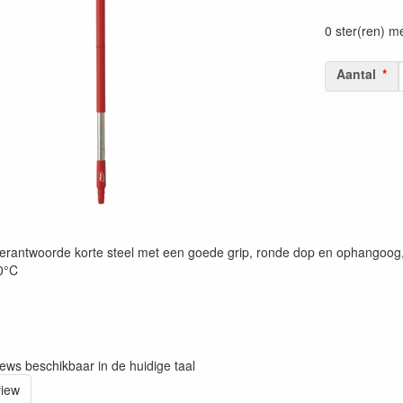
Prijszetting 
0 ster(ren) m
Aantal
rantwoorde korte steel met een goede grip, ronde dop en ophangoog, G
00°C
iews beschikbaar in de huidige taal
view