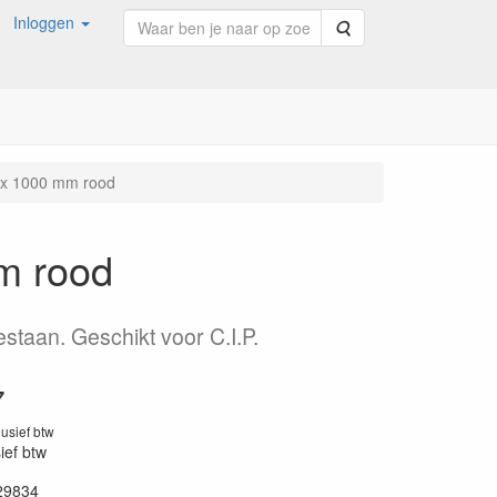
Inloggen
Zoeken
31 x 1000 mm rood
mm rood
estaan. Geschikt voor C.I.P.
7
lusief btw
sief btw
29834