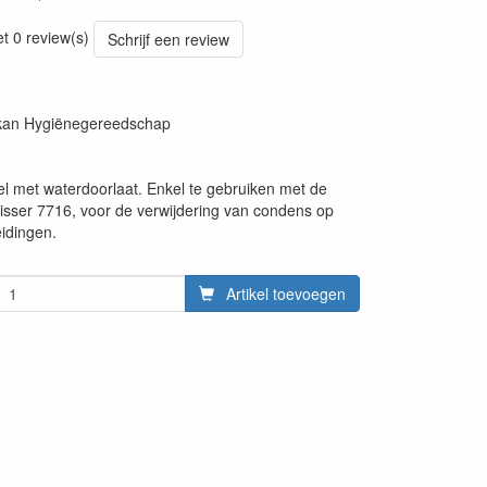
20220427
et 0 review(s)
Schrijf een review
ikan Hygiënegereedschap
l met waterdoorlaat. Enkel te gebruiken met de
sser 7716, voor de verwijdering van condens op
eidingen.
Artikel toevoegen