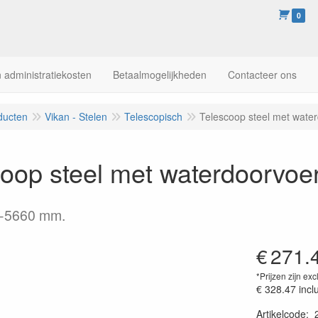
0
 administratiekosten
Betaalmogelijkheden
Contacteer ons
ducten
Vikan - Stelen
Telescopisch
Telescoop steel met wate
oop steel met waterdoorvoe
0-5660 mm.
€
271.
*Prijzen zijn exc
€ 328.47
incl
Artikelcode
: