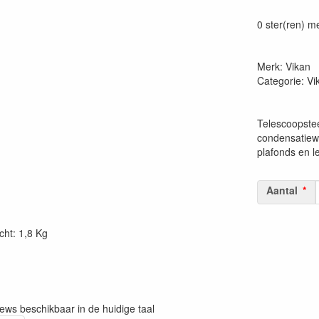
Prijszetting 
0 ster(ren) m
Merk: Vikan
Categorie: V
Telescoopstee
condensatiewi
plafonds en l
Aantal
cht: 1,8 Kg
iews beschikbaar in de huidige taal