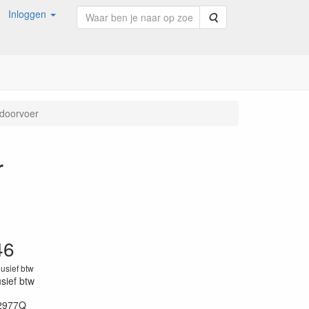
Inloggen
Zoeken
rdoorvoer
r
46
lusief btw
usief btw
2977Q