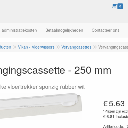
0
 administratiekosten
Betaalmogelijkheden
Contacteer ons
ducten
Vikan - Vloerwissers
Vervangcasettes
Vervangingscas
ngingscassette - 250 mm
eke vloertrekker sponzig rubber wit
€
5.63
*Prijzen zijn exc
€ 6.81
inclusi
Artikelcode
: