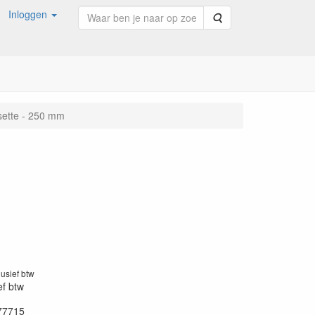
Inloggen
Zoeken
sette - 250 mm
lusief btw
ef btw
77715