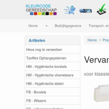
Home
Bedrijfsgegevens
Transport- en
Artikelen
Home
Pro
Heva nog te verwerken
Verva
Toolflex Ophangsystemen
HM - Hygiënische borstels
voor klassi
HM - Hygiënische vloerwissers
HM - Hygiënische stelen
FB - Borstels
FB - Wissers
FB - schepgereedschap