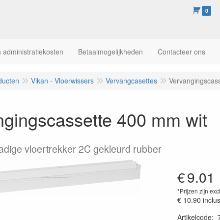
0
 administratiekosten
Betaalmogelijkheden
Contacteer ons
ducten
Vikan - Vloerwissers
Vervangcasettes
Vervangingscass
ngingscassette 400 mm wit
adige vloertrekker 2C gekleurd rubber
€
9.01
*Prijzen zijn exc
€ 10.90
inclu
Artikelcode
: