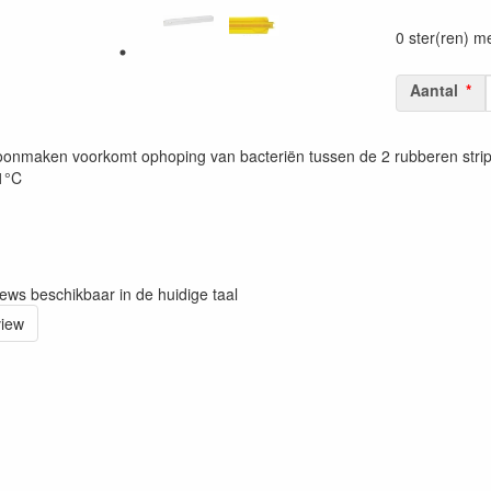
Prijszetting 
0 ster(ren) m
Aantal
onmaken voorkomt ophoping van bacteriën tussen de 2 rubberen strips.
21°C
iews beschikbaar in de huidige taal
view