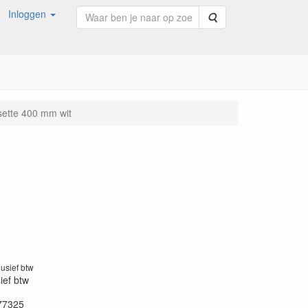
Inloggen
Zoeken
ette 400 mm wit
lusief btw
sief btw
77325