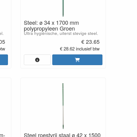
Steel: ø 34 x 1700 mm
polypropyleen Groen
el.
Ultra hygiënische, uiterst stevige steel.
.05
€ 23.65
btw
€ 28.62 inclusief btw
m-
Steel roestvrij staal ø 42 x 1500