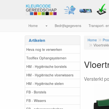
Home
Bedrijfsgegevens
Transport- en
Artikelen
Home
Pro
Vloertrek
Heva nog te verwerken
Toolflex Ophangsystemen
Vloert
HM - Hygiënische borstels
HM - Hygiënische vloerwissers
Versterkt p
HM - Hygiënische stelen
FB - Borstels
FB - Wissers
FB - schepgereedschap