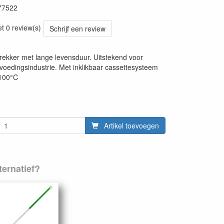
77522
20220427
et 0 review(s)
Schrijf een review
trekker met lange levensduur. Uitstekend voor
 voedingsindustrie. Met inklikbaar cassettesysteem
 100°C
Artikel toevoegen
ernatief?