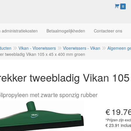
0
 administratiekosten
Betaalmogelijkheden
Contacteer ons
ducten
Vikan - Vloerwissers
Vloerwissers - Vikan
Algemeen ge
ker tweebladig Vikan 105 x 45 x 400 mm groen
rekker tweebladig Vikan 10
olipropyleen met zwarte sponzig rubber
€
19.7
*Prijzen zijn exc
€ 23.91
inclu