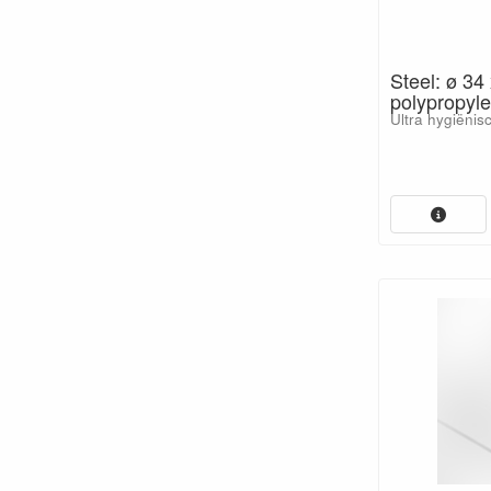
Steel: ø 3
polypropyl
Ultra hygiënisc