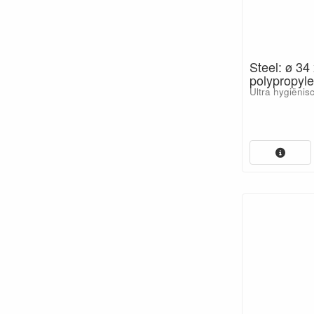
Steel: ø 3
polypropyl
Ultra hygiënisc