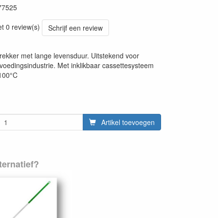
77525
20220427
et 0 review(s)
Schrijf een review
trekker met lange levensduur. Uitstekend voor
 voedingsindustrie. Met inklikbaar cassettesysteem
 100°C
Artikel toevoegen
ernatief?