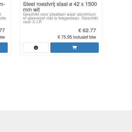
m-
Steel roestvrij staal ø 42 x 1500
mm wit
t
Geschikt voor plaatsen waar aluminium
nde
of glasvezel niet is toegestaan. Geschikt
voor C.I.P.
.77
€ 62.77
btw
€ 75.95 inclusief btw