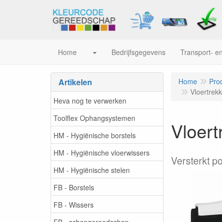
Home
Bedrijfsgegevens
Transport- en
Artikelen
Home
Pro
Vloertrek
Heva nog te verwerken
Toolflex Ophangsystemen
Vloert
HM - Hygiënische borstels
HM - Hygiënische vloerwissers
Versterkt p
HM - Hygiënische stelen
FB - Borstels
FB - Wissers
FB - schepgereedschap