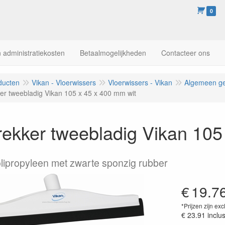
0
 administratiekosten
Betaalmogelijkheden
Contacteer ons
ducten
Vikan - Vloerwissers
Vloerwissers - Vikan
Algemeen ge
ker tweebladig Vikan 105 x 45 x 400 mm wit
rekker tweebladig Vikan 105
olipropyleen met zwarte sponzig rubber
€
19.7
*Prijzen zijn exc
€ 23.91
inclu