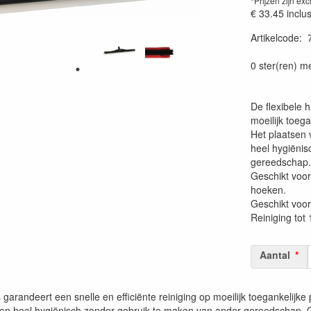
*Prijzen zijn exc
€ 33.45
inclu
Artikelcode
:
Prijszetting 
0 ster(ren) m
De flexibele h
moeilijk toega
Het plaatsen 
heel hygiënis
gereedschap.
Geschikt voor
hoeken.
Geschikt voor
Reiniging tot
Aantal
s garandeert een snelle en efficiënte reiniging op moeilijk toegankelij
en heel hygiënisch zonder gebruik te maken van ander gereedschap. G