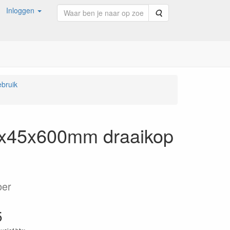
Inloggen
Zoeken
bruik
07x45x600mm draaikop
ber
5