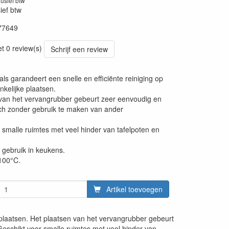
lusief btw
sief btw
77649
20220427
et 0 review(s)
Schrijf een review
als garandeert een snelle en efficiënte reiniging op
nkelijke plaatsen.
van het vervangrubber gebeurt zeer eenvoudig en
ch zonder gebruik te maken van ander
 smalle ruimtes met veel hinder van tafelpoten en
 gebruik in keukens.
 100°C.
Artikel toevoegen
ke plaatsen. Het plaatsen van het vervangrubber gebeurt
eschikt voor smalle ruimtes met veel hinder van