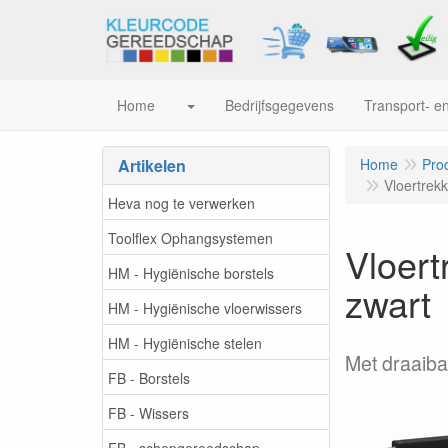
Home
Bedrijfsgegevens
Transport- en
Artikelen
Home
Pro
Vloertrek
Heva nog te verwerken
Toolflex Ophangsystemen
Vloer
HM - Hygiënische borstels
zwart
HM - Hygiënische vloerwissers
HM - Hygiënische stelen
Met draaiba
FB - Borstels
FB - Wissers
FB - schepgereedschap