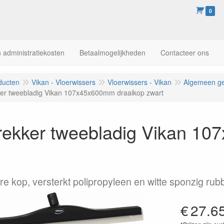
0
 administratiekosten
Betaalmogelijkheden
Contacteer ons
ducten
Vikan - Vloerwissers
Vloerwissers - Vikan
Algemeen ge
ker tweebladig Vikan 107x45x600mm draaikop zwart
trekker tweebladig Vikan 1
re kop, versterkt polipropyleen en witte sponzig rub
€
27.6