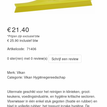
€
21.40
*Prijzen zijn exclusief btw
€ 25.90
inclusief btw
Artikelcode
:
71406
Prijszetting 20220427
0 ster(ren) met 0 review(s)
Schrijf een review
Merk: Vikan
Categorie: Vikan Hygiënegereedschap
Uitermate geschikt voor het reinigen in klinieken, groot-
keukens, voedingsindustrie, en hygiëne kritische sectoren.
Vloerwisser in één enkel stuk gegoten (fixatie en rubber) en
blad in volledig rubber: het toppunt inzake hygiëne. De