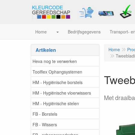
Home
Bedrijfsgegevens
Transport- en
Artikelen
Home
Pro
Tweebladi
Heva nog te verwerken
Toolflex Ophangsystemen
Tweebl
HM - Hygiënische borstels
HM - Hygiënische vloerwissers
Met draaiba
HM - Hygiënische stelen
FB - Borstels
FB - Wissers
FB - schepgereedschap