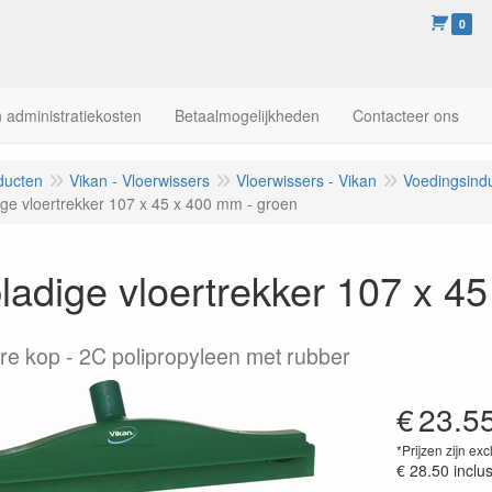
0
 administratiekosten
Betaalmogelijkheden
Contacteer ons
ducten
Vikan - Vloerwissers
Vloerwissers - Vikan
Voedingsindu
ge vloertrekker 107 x 45 x 400 mm - groen
adige vloertrekker 107 x 4
re kop - 2C polipropyleen met rubber
€
23.5
*Prijzen zijn exc
€ 28.50
inclu