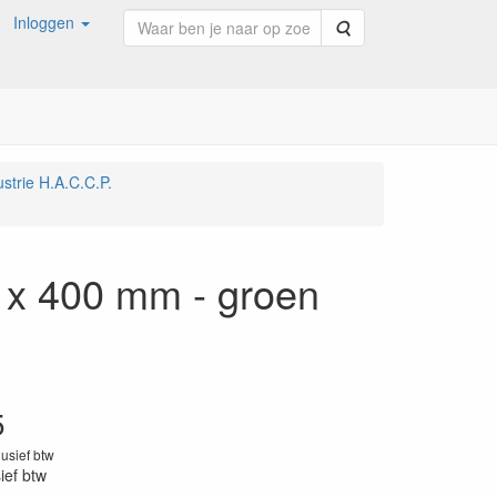
Inloggen
Zoeken
strie H.A.C.C.P.
5 x 400 mm - groen
5
lusief btw
sief btw