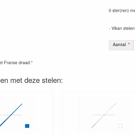
Prijszetting 
0 ster(ren) m
- Vikan stelen
Aantal
et Franse draad."
en met deze stelen: