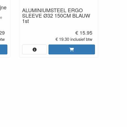
jne
ALUMINIUMSTEEL ERGO
SLEEVE Ø32 150CM BLAUW
ze
1st
.29
€ 15.95
btw
€ 19.30 inclusief btw