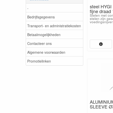
steel HYG
-
fijne draad 
Stelen met con
Bedrijfsgegevens
stelen zijn ges
voedingsnijver
Transport- en administratiekosten
Betaalmogelijkheden
Contacteer ons
Algemene voorwaarden
Promotielinken
ALUMINIU
SLEEVE Ø3