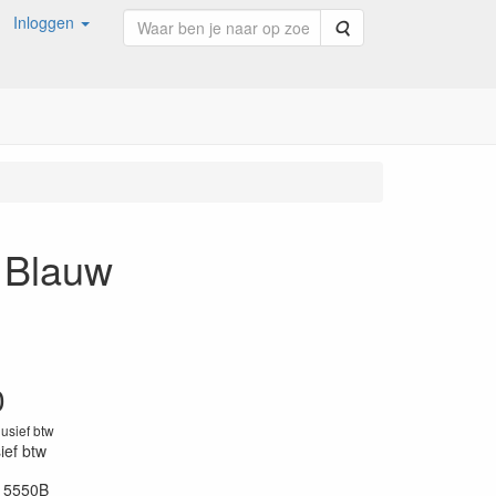
Inloggen
Zoeken
 Blauw
0
lusief btw
sief btw
15550B