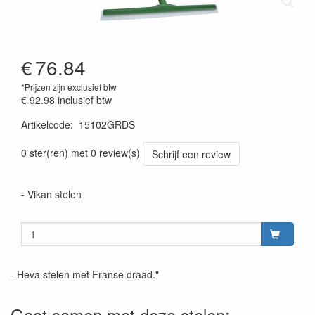
€
76.84
*Prijzen zijn exclusief btw
€ 92.98
inclusief btw
Artikelcode
:
15102GRDS
Prijszetting 20220428
0 ster(ren) met 0 review(s)
Schrijf een review
- Vikan stelen
- Heva stelen met Franse draad."
Gaat samen met deze stelen: