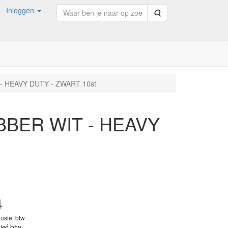
Inloggen
Zoeken
- HEAVY DUTY - ZWART 10st
BBER WIT - HEAVY
4
lusief btw
sief btw