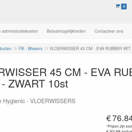
0
 administratiekosten
Betaalmogelijkheden
Contacteer ons
ducten
FB - Wissers
VLOERWISSER 45 CM - EVA RUBBER WIT 
WISSER 45 CM - EVA RU
- ZWART 10st
h Hygienic - VLOERWISSERS
€
76.8
*Prijzen zijn exc
€ 92.98
inclu