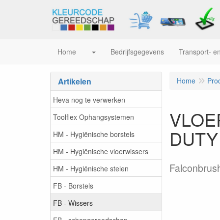
Home
Bedrijfsgegevens
Transport- en
Artikelen
Home
Pro
Heva nog te verwerken
VLOER
Toolflex Ophangsystemen
DUTY 
HM - Hygiënische borstels
HM - Hygiënische vloerwissers
Falconbrus
HM - Hygiënische stelen
FB - Borstels
FB - Wissers
FB - schepgereedschap