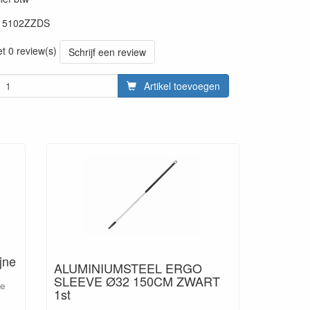
15102ZZDS
20220428
et 0 review(s)
Schrijf een review
Artikel toevoegen
jne
ALUMINIUMSTEEL ERGO
SLEEVE Ø32 150CM ZWART
ze
1st