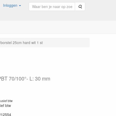
Inloggen
Zoeken
borstel 25cm hard wit 1 st
 PBT 70/100°- L: 30 mm
lusief btw
sief btw
212554