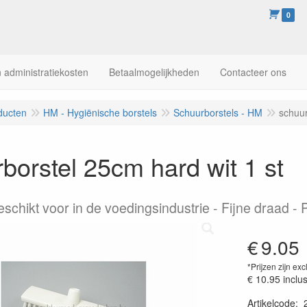
0
 administratiekosten
Betaalmogelijkheden
Contacteer ons
ducten
HM - Hygiënische borstels
Schuurborstels - HM
schuur
borstel 25cm hard wit 1 st
chikt voor in de voedingsindustrie - Fijne draad -
€
9.05
*Prijzen zijn exc
€ 10.95
inclu
Artikelcode
: