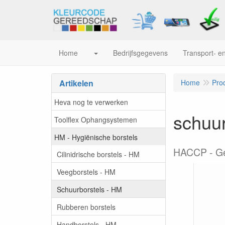
Home
Bedrijfsgegevens
Transport- en
Artikelen
Home
Pro
Heva nog te verwerken
schuur
Toolflex Ophangsystemen
HM - Hygiënische borstels
HACCP - Ges
Cilinidrische borstels - HM
Veegborstels - HM
Schuurborstels - HM
Rubberen borstels
Handborstels - HM