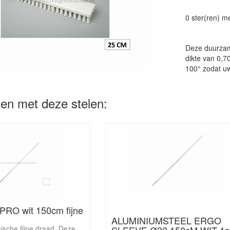
Prijszetting 
0 ster(ren) m
Deze duurzam
dikte van 0,7
100° zodat uw
en met deze stelen:
 PRO wit 150cm fijne
ALUMINIUMSTEEL ERGO
SLEEVE Ø32 150cM WIT 1s
ische fijne draad. Deze