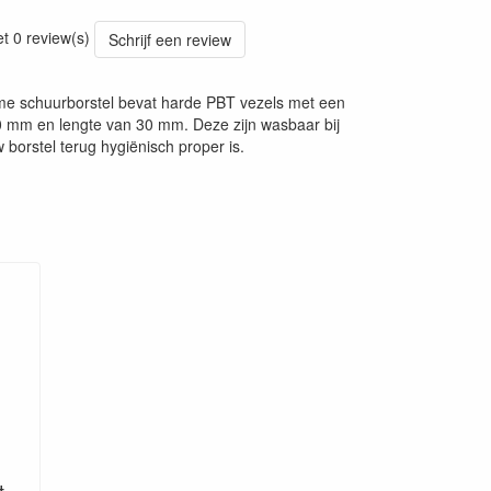
20241030
et 0 review(s)
Schrijf een review
e schuurborstel bevat harde PBT vezels met een
0 mm en lengte van 30 mm. Deze zijn wasbaar bij
 borstel terug hygiënisch proper is.
t